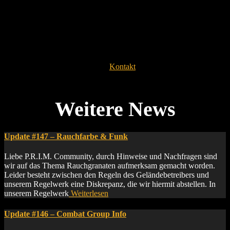
Hier nochmal die Bitte an alle, die nicht(!) als NSC kommen wollen:
lest das Modul nicht und bleibt der Gruppe fern, ihr spoilert euch
sonst für die Con und nehmt euch die Freude am Entdecken eurer
Feinde.
Für Nachfragen aller Art die NSC und Aliens betreffend, wendet
euch an die NSC Koordination (
Kontakt
).
Euer Lost Ideas NSC-Team
Update #147 – Rauchfarbe & Funk
Liebe P.R.I.M. Community, durch Hinweise und Nachfragen sind
wir auf das Thema Rauchgranaten aufmerksam gemacht worden.
Leider besteht zwischen den Regeln des Geländebetreibers und
unserem Regelwerk eine Diskrepanz, die wir hiermit abstellen. In
unserem Regelwerk
Weiterlesen
Update #146 – Combat Group Info