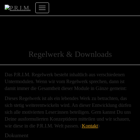
Navigation
umschalten
Regelwerk & Downloads
Das P.R.I.M. Regelwerk besteht inhaltlich aus verschiedenen
Untermodulen. Wenn wir vom Regelwerk sprechen, dann ist
damit immer die Gesamtheit dieser Module in Gänze gemeint:
Dieses Regelwerk ist als ein lebendes Werk zu betrachten, das
sich stetig weiterentwickeln wird. An dieser Entwicklung dürfen
sich alle motivierten Leser:innen beteiligen. Gern kannst Du uns
Deine ausformulierten Konzeptideen mitteilen und wir schauen,
wie diese in die P.R.I.M. Welt passen. (
Kontakt
)
Dokument