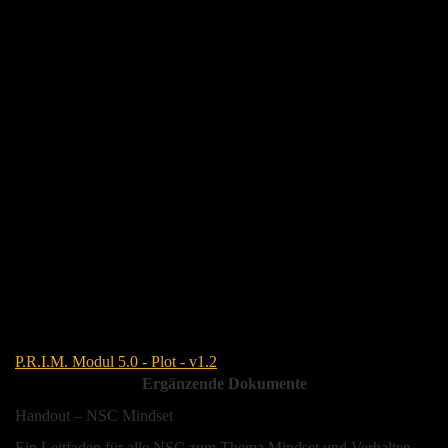
P.R.I.M. Modul 5.0 - Plot - v1.2
Ergänzende Dokumente
Handout – NSC Mindset
Ein Leitfaden für alle NSC zum Thema Mindset und Verhalten.