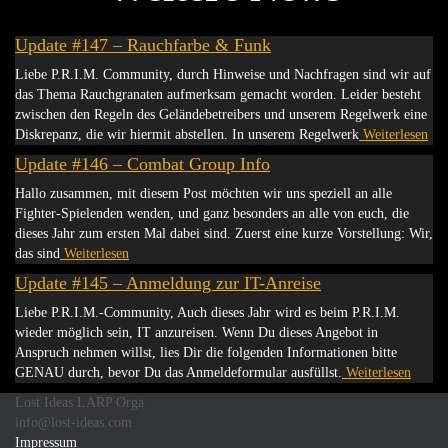
Update #147 – Rauchfarbe & Funk
Liebe P.R.I.M. Community, durch Hinweise und Nachfragen sind wir auf
das Thema Rauchgranaten aufmerksam gemacht worden. Leider besteht
zwischen den Regeln des Geländebetreibers und unserem Regelwerk eine
Diskrepanz, die wir hiermit abstellen. In unserem Regelwerk
Weiterlesen
Update #146 – Combat Group Info
Hallo zusammen, mit diesem Post möchten wir uns speziell an alle
Fighter-Spielenden wenden, und ganz besonders an alle von euch, die
dieses Jahr zum ersten Mal dabei sind. Zuerst eine kurze Vorstellung: Wir,
das sind
Weiterlesen
Update #145 – Anmeldung zur IT-Anreise
Liebe P.R.I.M.-Community, Auch dieses Jahr wird es beim P.R.I.M.
wieder möglich sein, IT anzureisen. Wenn Du dieses Angebot in
Anspruch nehmen willst, lies Dir die folgenden Informationen bitte
GENAU durch, bevor Du das Anmeldeformular ausfüllst.
Weiterlesen
Lost Ideas LARP Orga
info@lost-ideas.com
Impressum