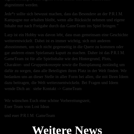
abgestimmt werden.
Jede*r sollte sich bewusst machen, dass das Besondere an der P.R.I.M.
Kampagne nur erhalten bleibt, wenn alle Rücksicht nehmen und eigene
Inhalte nur nach Freigabe durch das GameTeam ins Spiel bringen.”
Larp ist ein Hobby was davon lebt, dass man gemeinsam eine Geschichte
weiterentwickelt. Dabei ist es immer wichtig, sich mit anderen
abzustimmen, um sich nicht gegenseitig in die Quere zu kommen oder
gar anderen einen Spielansatz kaputt zu machen. Daher ist das P.R.I.M.
GameTeam ist für alle Spielinhalte wie den Hintergrund, Plots,
Charakter- und Gruppenkonzepte sowie die Basisplanung zuständig um
dafür zu sorgen, dass alle Beteiligten ihren Platz in der Welt finden. Wir
bedanken uns an dieser Stelle in aller Form bei allen, die mit Ihren Ideen
dazu beitragen, die Welt weiterzuentwickeln. Bei Fragen und Ideen
wende Dich an: siehe Kontakt -> GameTeam
Wir wünschen Euch eine schöne Vorbereitungszeit,
Euer Team von Lost Ideas
und euer P.R.I.M. GameTeam