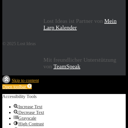
Lost Ideas ist Partner von
Mein
Larp Kalender
© 2025 Lost Ideas
Mit freundlicher Unterstützung
von
TeamSpeak
Skip to content
Open toolbar
Accessibility Tools
Increase Text
Decrease Text
Grayscale
High Contrast