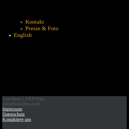
Kontakt
Presse & Foto
English
secretpage197122
Informationen zu Fall 197122
Lost Ideas LARP Orga
info@lost-ideas.com
Impressum
Datenschutz
Kontaktiere uns