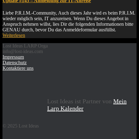
Update #145 – Anmeldung zur IT-Anreise
Liebe P.R.I.M.-Community, Auch dieses Jahr wird es beim P.R.I.M.
wieder möglich sein, IT anzureisen. Wenn Du dieses Angebot in
Anspruch nehmen willst, lies Dir die folgenden Informationen bitte
GENAU durch, bevor Du das Anmeldeformular ausfüllst.
Weiterlesen
Lost Ideas LARP Orga
info@lost-ideas.com
Impressum
Datenschutz
Kontaktiere uns
Lost Ideas ist Partner von
Mein
Larp Kalender
© 2025 Lost Ideas