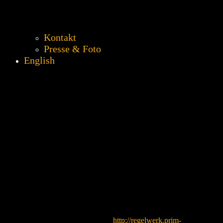
Kontakt
Presse & Foto
English
Update #107 – Extremwetterereignis
Notfallplan „Protokoll C137“
Veröffentlicht am
6. August 2024
Liebe PRIM-Community,
das UG1 hat ein paar neue „Features“ bekommen: kleine
Wasserfälle 😉
Aber keine Sorge, das sind nur Vorsichtsmaßnahmen, um das Spiel
auch bei starkem Regen und Extremwetter reibungslos weiterlaufen
lassen zu können. Dafür haben wir einen Notfallplan erstellt. Bitte
lest diesen aufmerksam durch und nehmt ihn mit auf das Gelände.
Alle Infos findet ihr im Dokument
http://regelwerk.prim-