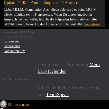
Update #145 – Anmeldung zur IT-Anreise
Liebe P.R.I.M.-Community, Auch dieses Jahr wird es beim P.R.I.M.
wieder möglich sein, IT anzureisen. Wenn Du dieses Angebot in
Anspruch nehmen willst, lies Dir die folgenden Informationen bitte
GENAU durch, bevor Du das Anmeldeformular ausfüllst.
Weiterlesen
Lost Ideas LARP Orga
info@lost-ideas.com
Impressum
Datenschutz
Kontaktiere uns
Lost Ideas ist Partner von
Mein
Larp Kalender
© 2025 Lost Ideas
Mit freundlicher Unterstützung
von
TeamSpeak
Skip to content