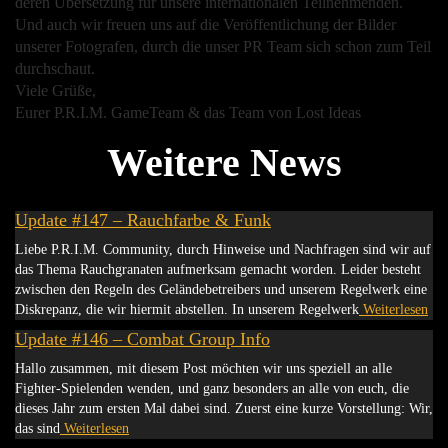
deren Übersetzung für unsere internationalen Teilnehmenden.
Und auch wir freuen uns auf die Veröffentlichung der Bilder
unserer Fotografen, durch die unser PR Team sich schon zum Teil
durchschaut.
Viele Grüße,
Eurer P.R.I.M. GameTeam & das Team von Lost Ideas
Update #147 – Rauchfarbe & Funk
Liebe P.R.I.M. Community, durch Hinweise und Nachfragen sind wir auf
das Thema Rauchgranaten aufmerksam gemacht worden. Leider besteht
zwischen den Regeln des Geländebetreibers und unserem Regelwerk eine
Diskrepanz, die wir hiermit abstellen. In unserem Regelwerk
Weiterlesen
Update #146 – Combat Group Info
Hallo zusammen, mit diesem Post möchten wir uns speziell an alle
Fighter-Spielenden wenden, und ganz besonders an alle von euch, die
dieses Jahr zum ersten Mal dabei sind. Zuerst eine kurze Vorstellung: Wir,
das sind
Weiterlesen