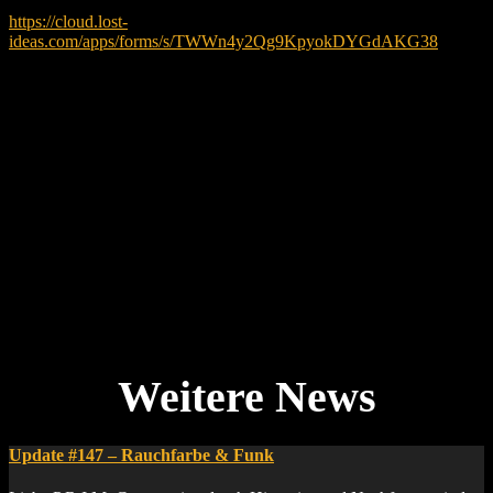
https://cloud.lost-
ideas.com/apps/forms/s/TWWn4y2Qg9KpyokDYGdAKG38
Was wir brauchen:
• Truppname
• Gerücht / Idee / Plotansatz
• Ansprechpartner
Alles, was Drama, Spieltiefe oder abseitigen Bunkerkitsch bringt, ist
willkommen. Ob Gruppendynamik oder schleichender Wahnsinn –
lasst es uns wissen.
Wir freuen uns auf eure kreativen Gehirnverrenkungen!
Euer Jigsaw-Team
Update #147 – Rauchfarbe & Funk