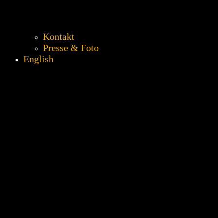
Kontakt
Presse & Foto
English
Update #130 – Jigsaws wanted, jetzt
seid ihr dran!
Veröffentlicht am
24. Juli 2025
Hallo zusammen,
wir arbeiten gerade wieder fleißig an den Jigsaw-Plots für das
P.R.I.M. 2025 – und diesmal wollen euch wieder ein bisschen mehr
ins Rampenlicht schubsen.
Euer Trupp hat ein geniales, spielbereicherndes Angebot, das bisher
noch unter dem Radar fliegt?
Ihr verkauft handgemalte Schmuddelbildchen, die selbst einen BOT