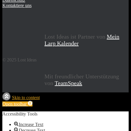
Datenschutz
Kontaktiere uns
Lost Ideas ist Partner von
Mein
Larp Kalender
© 2025 Lost Ideas
Mit freundlicher Unterstützung
von
TeamSpeak
Skip to content
Open toolbar
Accessibility Tools
Increase Text
Decrease Text