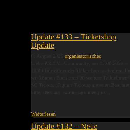
Update #133 – Ticketshop
Update
6. August 2025
organisatorisches
Liebe P.R.I.M.-Community, am 13.08.2025 –
18.00 Uhr öffnet der Ticketshop noch einmal 
wir können Euch rund 20 weitere Teilnehmer*
SC Tickets (Fighter Tickets) anbieten.Beachtet
bitte, dass aus Fairnessgründen pro…
Weiterlesen
Update #132 – Neue