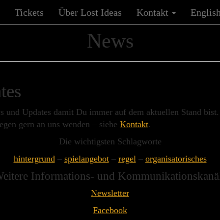
Tickets
Über Lost Ideas
Kontakt
Englis
News
tes
News und Updates damit Du immer auf dem aktuellen Stand bist
liegen gern an uns wenden – siehe
Kontakt
.
Die wichtigsten Schlagworte
hintergrund
–
spielangebot
–
regel
–
organisatorisches
eitere Informations- und Kommunikationskanä
Newsletter
Facebook