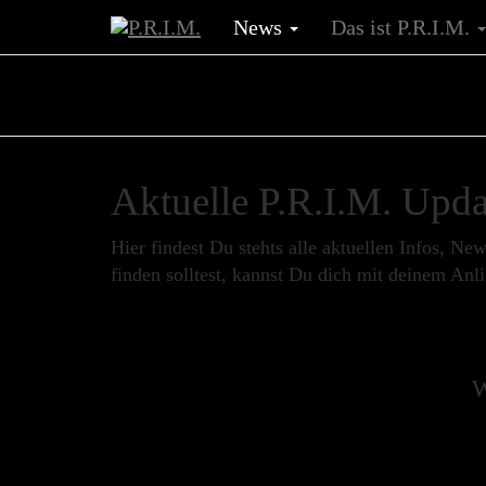
News
Das ist P.R.I.M.
Aktuelle P.R.I.M. Upda
Hier findest Du stehts alle aktuellen Infos, 
finden solltest, kannst Du dich mit deinem An
W