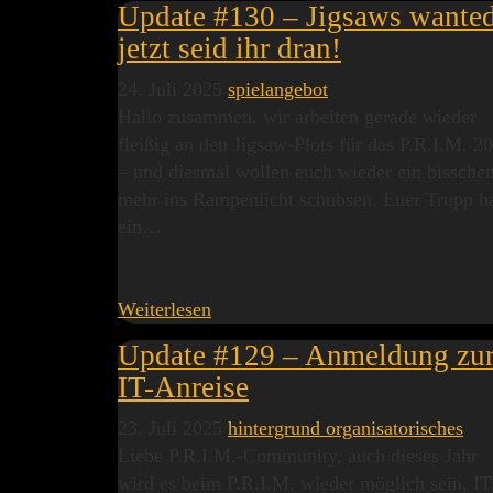
Update #130 – Jigsaws wanted
jetzt seid ihr dran!
24. Juli 2025
spielangebot
Hallo zusammen, wir arbeiten gerade wieder
fleißig an den Jigsaw-Plots für das P.R.I.M. 2
– und diesmal wollen euch wieder ein bissche
mehr ins Rampenlicht schubsen. Euer Trupp h
ein…
Weiterlesen
Update #129 – Anmeldung zu
IT-Anreise
23. Juli 2025
hintergrund
organisatorisches
Liebe P.R.I.M.-Community, auch dieses Jahr
wird es beim P.R.I.M. wieder möglich sein, IT