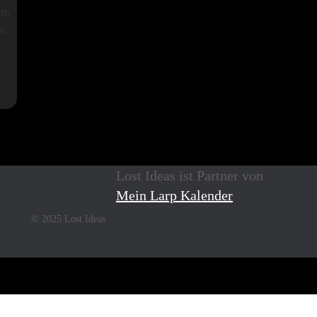
n,
n
Lost Ideas ist Partner von
Mein Larp Kalender
© 2025 Lost Ideas