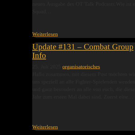
neuen Ausgabe des OT Talk Podcasts.Wie ist e
Squad…
Weiterlesen
Update #131 – Combat Group
Info
25. Juli 2025
organisatorisches
Hallo zusammen, mit diesem Post möchten wi
uns speziell an alle Fighter-Spielenden wenden
und ganz besonders an alle von euch, die diese
Jahr zum ersten Mal dabei sind. Zuerst eine…
Weiterlesen