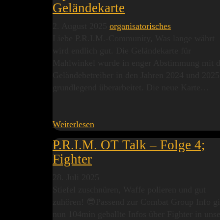
Geländekarte
2. August 2025
organisatorisches
Liebe P.R.I.M.-Community, Was lange währt
wird endlich gut. Die Geländekarte für
Mahlwinkel wurde in enger Abstimmung mit 
Geländebetreiber in den Jahren 2024 und 2025
grundlegend überarbeitet. Die neue Karte…
Weiterlesen
P.R.I.M. OT Talk – Folge 4;
Fighter
28. Juli 2025
Stiefel zuschnüren, Waffe polieren und gut
zuhören! 😎Passend zur Combat Group Info gi
nun 104min geballte Infos über Fighter in unse