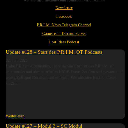
Weitere Informations- und Kommunikationskanäle
Newsletter
Facebook
P.R.I.M. News Telegram Channel
GameTeam Discord Server
Lost Ideas Podcast
Update #128 – Start des P.R.I.M. OT Podcasts
22. Juni 2025
Liebe P.R.I.M.-Community, für viele von Euch ist das P.R.I.M. ein
emotionales und abenteuerliches LARP-Event, bei dem viel passiert und
wenig Zeit zum Durchschnaufen bleibt. Wir möchten Euch in dieser
kurzen,…
Weiterlesen
Update #127 – Modul 3 – SC Modul