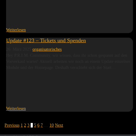
Weiterlesen
Update #123 – Tickets und Spenden
26. März 2025
organisatorisches
Hey P.R.I.M. Community, wir wissen, dass ihr schon gespannt auf den
Vorverkauf wartet! Aktuell arbeiten wir noch an einem Update einzelner
Module und der Homepage. Deshalb verschiebt sich der Start…
Weiterlesen
Previous
1
2
3
4
5
6
7
…
10
Next