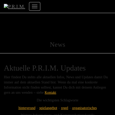
Navigation
umschalten
News
Aktuelle P.R.I.M. Updates
Hier findest Du stehts alle aktuellen Infos, News und Updates damit Du
immer auf dem aktuellen Stand bist. Wenn du mal eine konkrete
Information nicht finden solltest, kannst Du dich mit deinem Anliegen
gern an uns wenden – siehe
Kontakt
.
Die wichtigsten Schlagworte
hintergrund
–
spielangebot
–
regel
–
organisatorisches