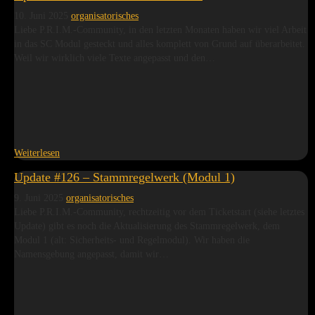
10. Juni 2025
organisatorisches
Liebe P.R.I.M.-Community, in den letzten Monaten haben wir viel Arbeit
in das SC Modul gesteckt und alles komplett von Grund auf überarbeitet.
Weil wir wirklich viele Texte angepasst und den…
Weiterlesen
Update #126 – Stammregelwerk (Modul 1)
9. Juni 2025
organisatorisches
Liebe P.R.I.M.-Community, rechtzeitig vor dem Ticketstart (siehe letztes
Update) gibt es noch die Aktualisierung des Stammregelwerk, dem
Modul 1 (alt: Sicherheits- und Regelmodul). Wir haben die
Namensgebung angepasst, damit wir…