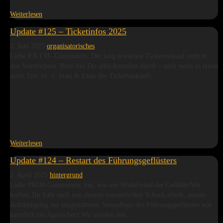
Weiterlesen
Update #125 – Ticketinfos 2025
2. Juni 2025
organisatorisches
Liebe P.R.I.M.-Community, Der lang erwartete Ticketverkauf steht in
den Startlöchern. Bitte lies Dir alles komplett durch – auch wenn es etwas
mehr Text ist. 1. Start & Ende des Ticketverkaufs…
Weiterlesen
Update #124 – Restart des Führungsgeflüsters
2. April 2025
hintergrund
Liebe PRIM-Community, hui, was ein Wirbelwind der Gefühle!Wir
hoffen, Ihr habt euch von diesem romantischen Schock erholt, unsere
Ankündigung zur umgestalteten Neuauflage des Führungsgeflüsters war
natürlich ein Aprilscherz.Wir werden den…